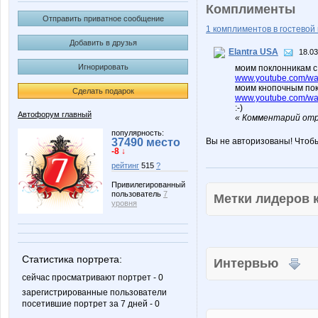
Комплименты
Отправить приватное сообщение
1 комплиментов в гостевой 
Добавить в друзья
­Elantra USA
18.03
Игнорировать
моим поклонникам с
www.youtube.com/wa
моим кнопочным по
Сделать подарок
www.youtube.com/w
:-)
Автофорум главный
« Комментарий отре
популярность:
37490 место
Вы не авторизованы! Чтоб
-8 ↓
рейтинг
515
?
Привилегированный
пользователь
7
Метки лидеров
уровня
Статистика портрета:
Интервью
сейчас просматривают портрет - 0
зарегистрированные пользователи
посетившие портрет за 7 дней - 0